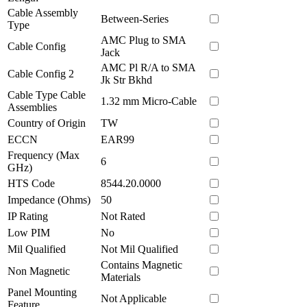
Cable Assembly
Between-Series
Type
AMC Plug to SMA
Cable Config
Jack
AMC Pl R/A to SMA
Cable Config 2
Jk Str Bkhd
Cable Type Cable
1.32 mm Micro-Cable
Assemblies
Country of Origin
TW
ECCN
EAR99
Frequency (Max
6
GHz)
HTS Code
8544.20.0000
Impedance (Ohms)
50
IP Rating
Not Rated
Low PIM
No
Mil Qualified
Not Mil Qualified
Contains Magnetic
Non Magnetic
Materials
Panel Mounting
Not Applicable
Feature