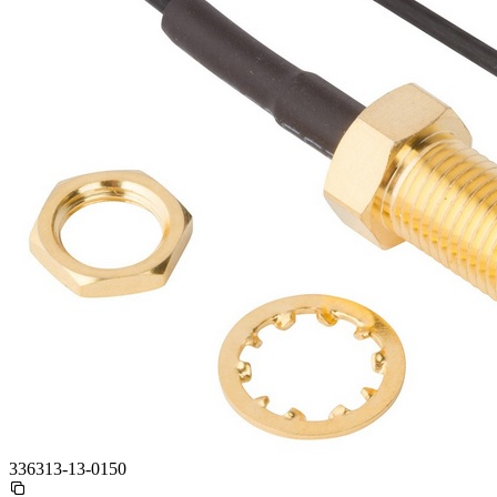
336313-13-0150