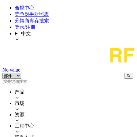
合规中心
竞争对手对照表
分销商库存搜索
登录/注册
中文
No value
产品
市场
资源
工程中心