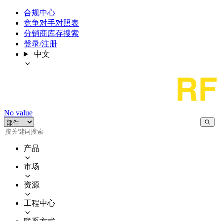
合规中心
竞争对手对照表
分销商库存搜索
登录/注册
中文
No value
产品
市场
资源
工程中心