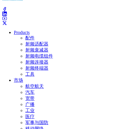
(203) 743-9272
Products
配件
射频适配器
射频衰减器
射频电缆组件
射频连接器
射频终端器
工具
市场
航空航天
汽车
宽带
广播
工业
医疗
军事与国防
移动网络