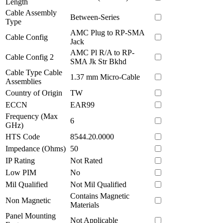
Length
Cable Assembly
Between-Series
Type
AMC Plug to RP-SMA
Cable Config
Jack
AMC Pl R/A to RP-
Cable Config 2
SMA Jk Str Bkhd
Cable Type Cable
1.37 mm Micro-Cable
Assemblies
Country of Origin
TW
ECCN
EAR99
Frequency (Max
6
GHz)
HTS Code
8544.20.0000
Impedance (Ohms)
50
IP Rating
Not Rated
Low PIM
No
Mil Qualified
Not Mil Qualified
Contains Magnetic
Non Magnetic
Materials
Panel Mounting
Not Applicable