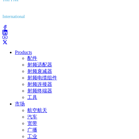
(800) 627-7100
International
(203) 743-9272
Products
配件
射频适配器
射频衰减器
射频电缆组件
射频连接器
射频终端器
工具
市场
航空航天
汽车
宽带
广播
工业