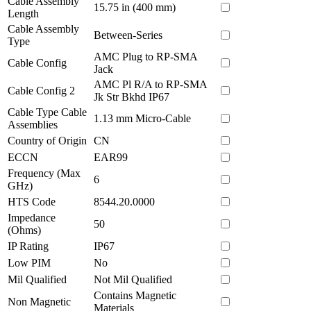
Cable Assembly
15.75 in (400 mm)
Length
Cable Assembly
Between-Series
Type
AMC Plug to RP-SMA
Cable Config
Jack
AMC Pl R/A to RP-SMA
Cable Config 2
Jk Str Bkhd IP67
Cable Type Cable
1.13 mm Micro-Cable
Assemblies
Country of Origin
CN
ECCN
EAR99
Frequency (Max
6
GHz)
HTS Code
8544.20.0000
Impedance
50
(Ohms)
IP Rating
IP67
Low PIM
No
Mil Qualified
Not Mil Qualified
Contains Magnetic
Non Magnetic
Materials