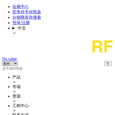
合规中心
竞争对手对照表
分销商库存搜索
登录/注册
中文
No value
产品
市场
资源
工程中心