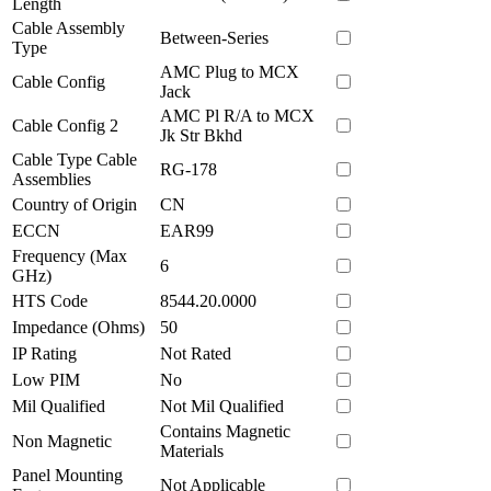
Length
Cable Assembly
Between-Series
Type
AMC Plug to MCX
Cable Config
Jack
AMC Pl R/A to MCX
Cable Config 2
Jk Str Bkhd
Cable Type Cable
RG-178
Assemblies
Country of Origin
CN
ECCN
EAR99
Frequency (Max
6
GHz)
HTS Code
8544.20.0000
Impedance (Ohms)
50
IP Rating
Not Rated
Low PIM
No
Mil Qualified
Not Mil Qualified
Contains Magnetic
Non Magnetic
Materials
Panel Mounting
Not Applicable