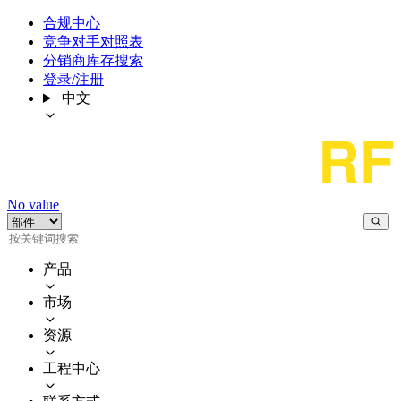
合规中心
竞争对手对照表
分销商库存搜索
登录/注册
中文
No value
产品
市场
资源
工程中心