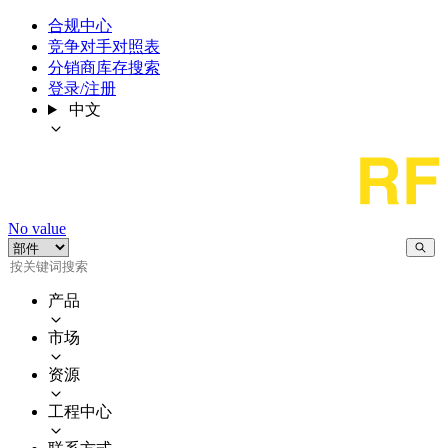
合规中心
竞争对手对照表
分销商库存搜索
登录/注册
中文
No value
产品
市场
资源
工程中心