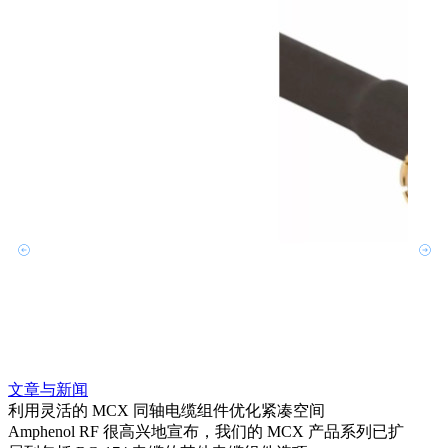
文章
为系统
Amp
HD
更多
文章与新闻
利用灵活的 MCX 同轴电缆组件优化紧凑空间
Amphenol RF 很高兴地宣布，我们的 MCX 产品系列已扩