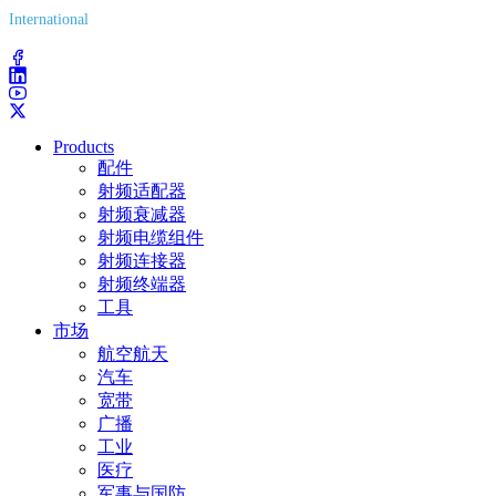
International
(203) 743-9272
Products
配件
射频适配器
射频衰减器
射频电缆组件
射频连接器
射频终端器
工具
市场
航空航天
汽车
宽带
广播
工业
医疗
军事与国防