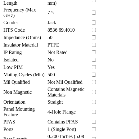
Length
mm)
Frequency (Max
7.5
GHz)
Gender
Jack
HTS Code
8536.69.4010
Impedance (Ohms)
50
Insulator Material
PTFE
IP Rating
Not Rated
Isolated
No
Low PIM
Yes
Mating Cycles (Min)
500
Mil Qualified
Not Mil Qualified
Contains Magnetic
Non Magnetic
Materials
Orientation
Straight
Panel Mounting
4-Hole Flange
Feature
PFAS
Contains PFAS
Ports
1 (Single Port)
0.200 Inches (5.08