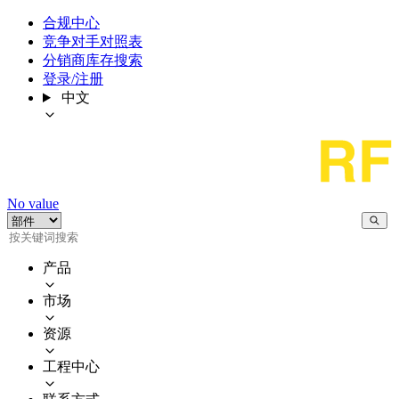
合规中心
竞争对手对照表
分销商库存搜索
登录/注册
中文
No value
产品
市场
资源
工程中心