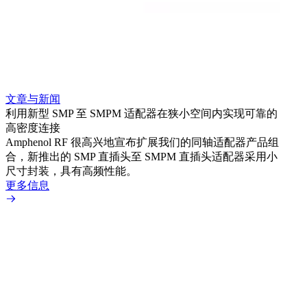
文章与新闻
文章
利用新型 SMP 至 SMPM 适配器在狭小空间内实现可靠的
利用
高密度连接
Amp
Amphenol RF 很高兴地宣布扩展我们的同轴适配器产品组
展到包
合，新推出的 SMP 直插头至 SMPM 直插头适配器采用小
更多
尺寸封装，具有高频性能。
更多信息