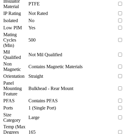
Insulator
PTFE
Material
IP Rating
Not Rated
Isolated
No
Low PIM
Yes
Mating
Cycles
500
(Min)
Mil
Not Mil Qualified
Qualified
Non
Contains Magnetic Materials
Magnetic
Orientation
Straight
Panel
Mounting
Bulkhead - Rear Mount
Feature
PFAS
Contains PFAS
Ports
1 (Single Port)
Size
Large
Category
Temp (Max
Degrees
165