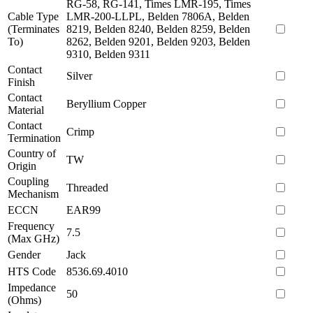
RG-58, RG-141, Times LMR-195, Times
Cable Type
LMR-200-LLPL, Belden 7806A, Belden
(Terminates
8219, Belden 8240, Belden 8259, Belden
To)
8262, Belden 9201, Belden 9203, Belden
9310, Belden 9311
Contact
Silver
Finish
Contact
Beryllium Copper
Material
Contact
Crimp
Termination
Country of
TW
Origin
Coupling
Threaded
Mechanism
ECCN
EAR99
Frequency
7.5
(Max GHz)
Gender
Jack
HTS Code
8536.69.4010
Impedance
50
(Ohms)