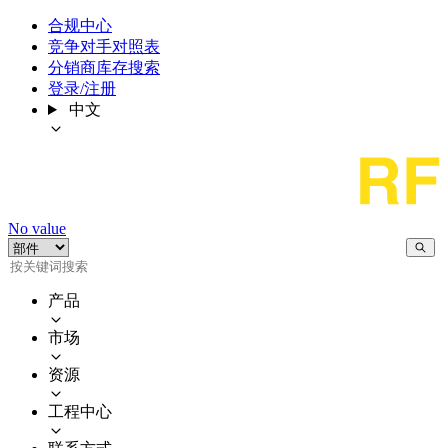
合规中心
竞争对手对照表
分销商库存搜索
登录/注册
中文
No value
产品
市场
资源
工程中心