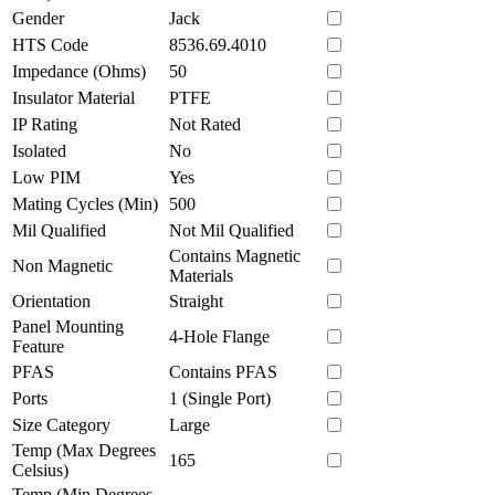
Gender
Jack
HTS Code
8536.69.4010
Impedance (Ohms)
50
Insulator Material
PTFE
IP Rating
Not Rated
Isolated
No
Low PIM
Yes
Mating Cycles (Min)
500
Mil Qualified
Not Mil Qualified
Contains Magnetic
Non Magnetic
Materials
Orientation
Straight
Panel Mounting
4-Hole Flange
Feature
PFAS
Contains PFAS
Ports
1 (Single Port)
Size Category
Large
Temp (Max Degrees
165
Celsius)
Temp (Min Degrees