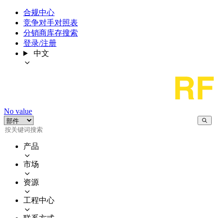
合规中心
竞争对手对照表
分销商库存搜索
登录/注册
中文
No value
产品
市场
资源
工程中心