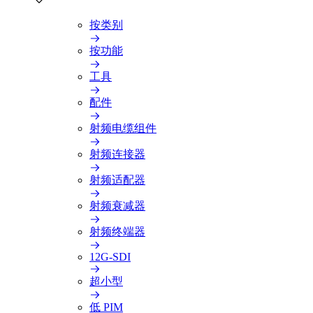
按类别
按功能
工具
配件
射频电缆组件
射频连接器
射频适配器
射频衰减器
射频终端器
12G-SDI
超小型
低 PIM