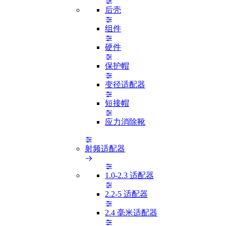
后壳
组件
硬件
保护帽
变径适配器
短接帽
应力消除靴
射频适配器
1.0-2.3 适配器
2.2-5 适配器
2.4 毫米适配器