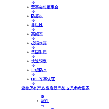
董事会对董事会
防篡改
非磁性
高频率
极端暴露
坚固耐用
快速锁定
IP 级防水
QPL 军事认证
查看所有产品
查看新产品
交叉参考搜索
配件