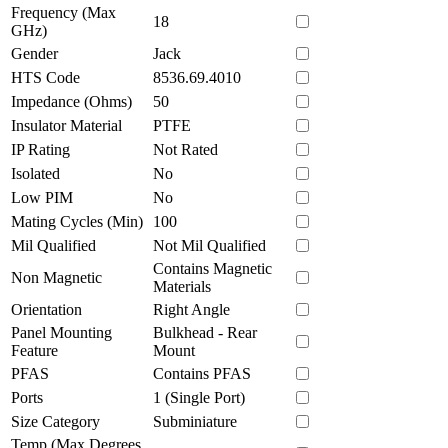
Frequency (Max
18
GHz)
Gender
Jack
HTS Code
8536.69.4010
Impedance (Ohms)
50
Insulator Material
PTFE
IP Rating
Not Rated
Isolated
No
Low PIM
No
Mating Cycles (Min)
100
Mil Qualified
Not Mil Qualified
Contains Magnetic
Non Magnetic
Materials
Orientation
Right Angle
Panel Mounting
Bulkhead - Rear
Feature
Mount
PFAS
Contains PFAS
Ports
1 (Single Port)
Size Category
Subminiature
Temp (Max Degrees