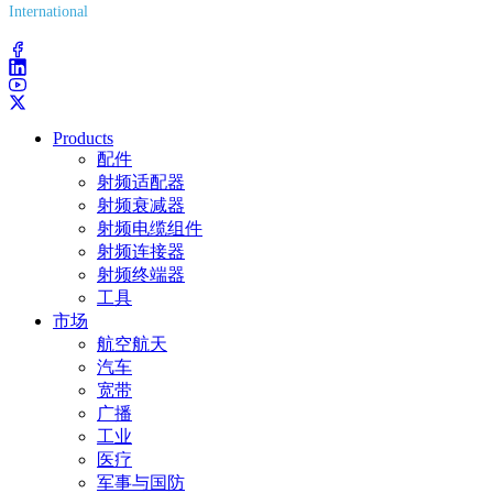
International
(203) 743-9272
Products
配件
射频适配器
射频衰减器
射频电缆组件
射频连接器
射频终端器
工具
市场
航空航天
汽车
宽带
广播
工业
医疗
军事与国防