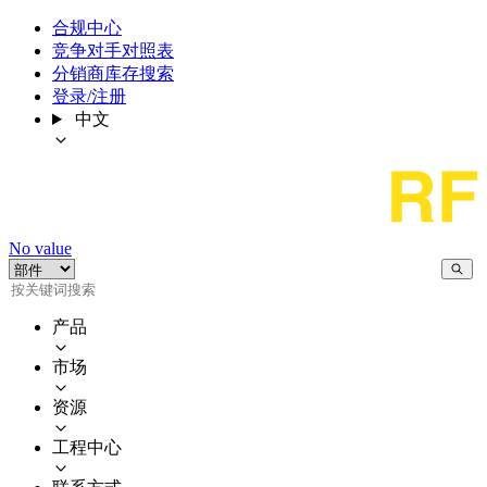
合规中心
竞争对手对照表
分销商库存搜索
登录/注册
中文
No value
产品
市场
资源
工程中心