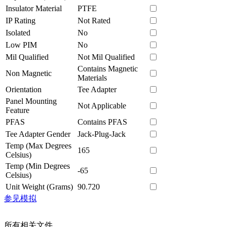
Insulator Material
PTFE
IP Rating
Not Rated
Isolated
No
Low PIM
No
Mil Qualified
Not Mil Qualified
Contains Magnetic
Non Magnetic
Materials
Orientation
Tee Adapter
Panel Mounting
Not Applicable
Feature
PFAS
Contains PFAS
Tee Adapter Gender
Jack-Plug-Jack
Temp (Max Degrees
165
Celsius)
Temp (Min Degrees
-65
Celsius)
Unit Weight (Grams)
90.720
参见模拟
所有相关文件