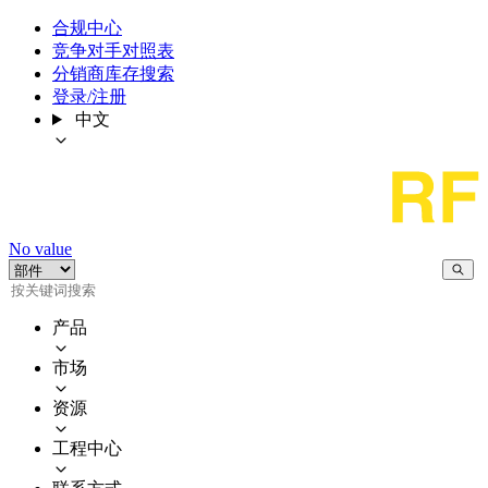
合规中心
竞争对手对照表
分销商库存搜索
登录/注册
中文
No value
产品
市场
资源
工程中心