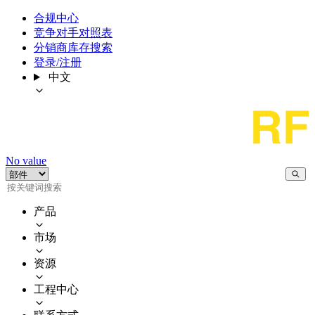
合规中心
竞争对手对照表
分销商库存搜索
登录/注册
中文
No value
产品
市场
资源
工程中心