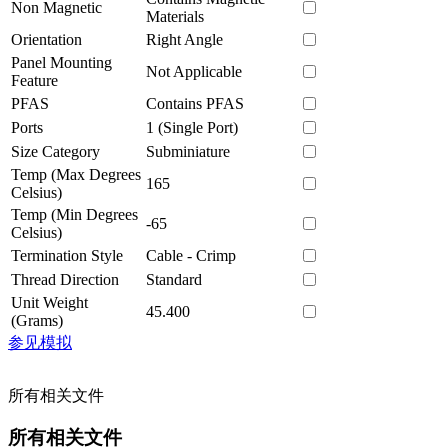
Non Magnetic
Materials
Orientation
Right Angle
Panel Mounting
Not Applicable
Feature
PFAS
Contains PFAS
Ports
1 (Single Port)
Size Category
Subminiature
Temp (Max Degrees
165
Celsius)
Temp (Min Degrees
-65
Celsius)
Termination Style
Cable - Crimp
Thread Direction
Standard
Unit Weight
45.400
(Grams)
参见模拟
所有相关文件
所有相关文件