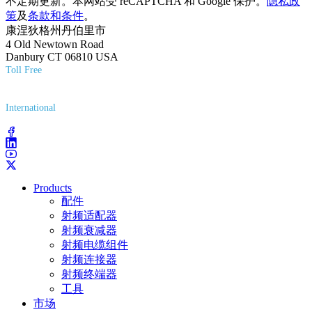
不定期更新。本网站受 reCAPTCHA 和 Google 保护。
隐私政
策
及
条款和条件
。
康涅狄格州丹伯里市
4 Old Newtown Road
Danbury CT 06810 USA
Toll Free
(800) 627-7100
International
(203) 743-9272
Products
配件
射频适配器
射频衰减器
射频电缆组件
射频连接器
射频终端器
工具
市场