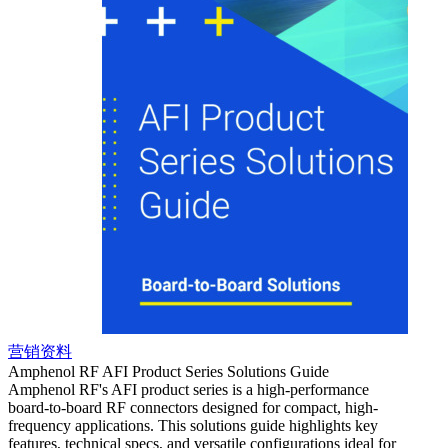
营销资料
营销
Amphenol RF AFI Product Series Solutions Guide
Amphe
Amphenol RF's AFI product series is a high-performance
The A
board-to-board RF connectors designed for compact, high-
board-
frequency applications. This solutions guide highlights key
applic
features, technical specs, and versatile configurations ideal for
transm