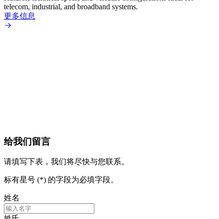
telecom, industrial, and broadband systems.
design
tolera
更多信息
automo
signal
up to 
更多
给我们留言
请填写下表，我们将尽快与您联系。
标有星号 (*) 的字段为必填字段。
姓名
姓氏