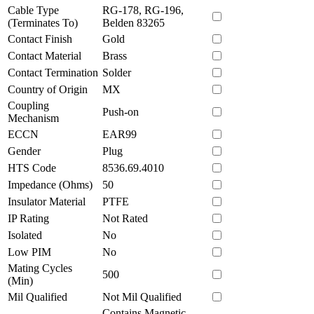
Cable Type
RG-178, RG-196,
(Terminates To)
Belden 83265
Contact Finish
Gold
Contact Material
Brass
Contact Termination
Solder
Country of Origin
MX
Coupling
Push-on
Mechanism
ECCN
EAR99
Gender
Plug
HTS Code
8536.69.4010
Impedance (Ohms)
50
Insulator Material
PTFE
IP Rating
Not Rated
Isolated
No
Low PIM
No
Mating Cycles
500
(Min)
Mil Qualified
Not Mil Qualified
Contains Magnetic