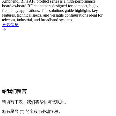
Amphenol RF's AFI product series is a high-performance
The A
board-to-board RF connectors designed for compact, high-
board-
frequency applications. This solutions guide highlights key
applic
features, technical specs, and versatile configurations ideal for
transm
telecom, industrial, and broadband systems.
design
tolera
更多信息
automo
signal
up to 
更多
给我们留言
请填写下表，我们将尽快与您联系。
标有星号 (*) 的字段为必填字段。