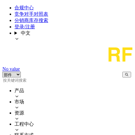
合规中心
竞争对手对照表
分销商库存搜索
登录/注册
中文
No value
产品
市场
资源
工程中心