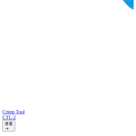
Crimp Tool
CTL-2
查看