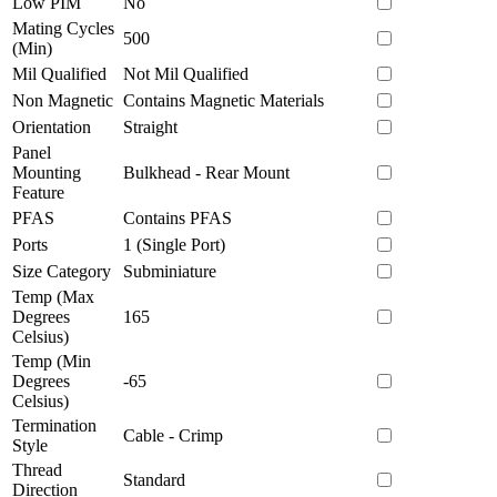
Low PIM
No
Mating Cycles
500
(Min)
Mil Qualified
Not Mil Qualified
Non Magnetic
Contains Magnetic Materials
Orientation
Straight
Panel
Mounting
Bulkhead - Rear Mount
Feature
PFAS
Contains PFAS
Ports
1 (Single Port)
Size Category
Subminiature
Temp (Max
Degrees
165
Celsius)
Temp (Min
Degrees
-65
Celsius)
Termination
Cable - Crimp
Style
Thread
Standard
Direction