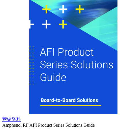
营销资料
营销
Amphenol RF AFI Product Series Solutions Guide
Amphe