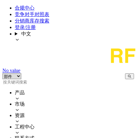
合规中心
竞争对手对照表
分销商库存搜索
登录/注册
中文
No value
产品
市场
资源
工程中心