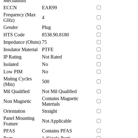
Mechanism
ECCN
EAR99
Frequency (Max
4
GHz)
Gender
Plug
HTS Code
8538.90.8180
Impedance (Ohms)
75
Insulator Material
PTFE
IP Rating
Not Rated
Isolated
No
Low PIM
No
Mating Cycles
500
(Min)
Mil Qualified
Not Mil Qualified
Contains Magnetic
Non Magnetic
Materials
Orientation
Straight
Panel Mounting
Not Applicable
Feature
PFAS
Contains PFAS