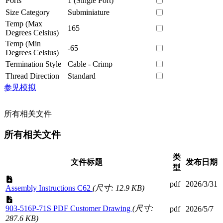
Ports
1 (Single Port)
Size Category
Subminiature
Temp (Max
165
Degrees Celsius)
Temp (Min
-65
Degrees Celsius)
Termination Style
Cable - Crimp
Thread Direction
Standard
参见模拟
所有相关文件
所有相关文件
类
文件标题
发布日期
型
pdf
2026/3/31
Assembly Instructions C62
(尺寸: 12.9 KB)
903-516P-71S PDF Customer Drawing
(尺寸:
pdf
2026/5/7
287.6 KB)