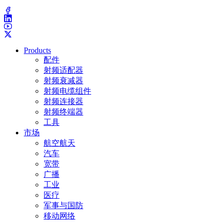
(203) 743-9272
Products
配件
射频适配器
射频衰减器
射频电缆组件
射频连接器
射频终端器
工具
市场
航空航天
汽车
宽带
广播
工业
医疗
军事与国防
移动网络