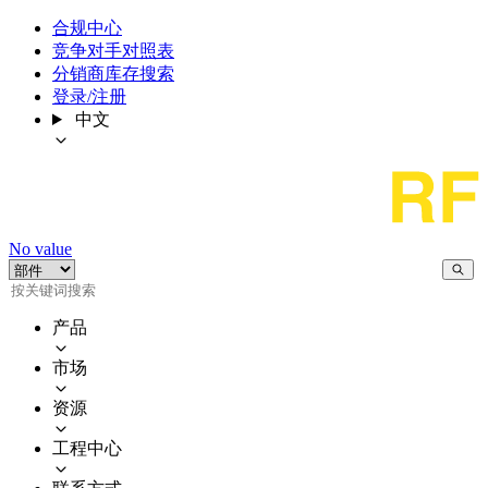
合规中心
竞争对手对照表
分销商库存搜索
登录/注册
中文
No value
产品
市场
资源
工程中心