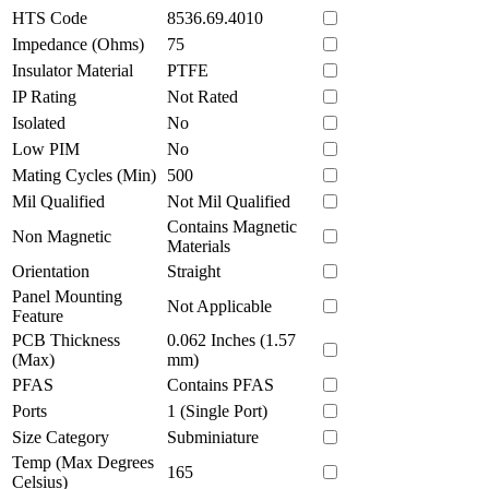
HTS Code
8536.69.4010
Impedance (Ohms)
75
Insulator Material
PTFE
IP Rating
Not Rated
Isolated
No
Low PIM
No
Mating Cycles (Min)
500
Mil Qualified
Not Mil Qualified
Contains Magnetic
Non Magnetic
Materials
Orientation
Straight
Panel Mounting
Not Applicable
Feature
PCB Thickness
0.062 Inches (1.57
(Max)
mm)
PFAS
Contains PFAS
Ports
1 (Single Port)
Size Category
Subminiature
Temp (Max Degrees
165
Celsius)