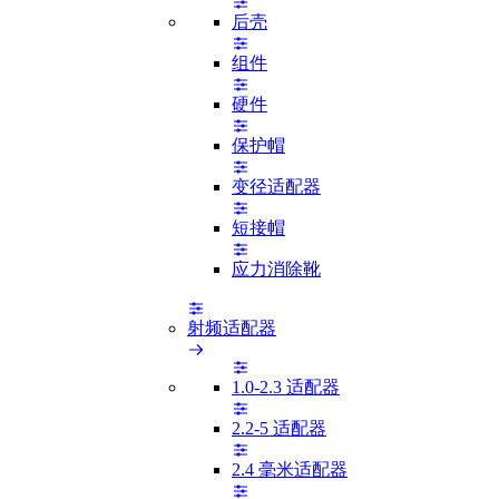
后壳
组件
硬件
保护帽
变径适配器
短接帽
应力消除靴
射频适配器
1.0-2.3 适配器
2.2-5 适配器
2.4 毫米适配器