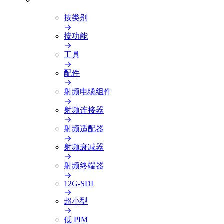
按类别
按功能
工具
配件
射频电缆组件
射频连接器
射频适配器
射频衰减器
射频终端器
12G-SDI
超小型
低 PIM