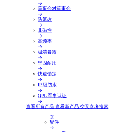
董事会对董事会
防篡改
非磁性
高频率
极端暴露
坚固耐用
快速锁定
IP 级防水
QPL 军事认证
查看所有产品
查看新产品
交叉参考搜索
配件