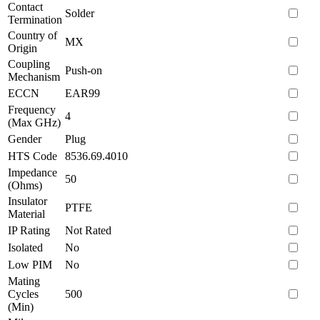
Contact
Solder
Termination
Country of
MX
Origin
Coupling
Push-on
Mechanism
ECCN
EAR99
Frequency
4
(Max GHz)
Gender
Plug
HTS Code
8536.69.4010
Impedance
50
(Ohms)
Insulator
PTFE
Material
IP Rating
Not Rated
Isolated
No
Low PIM
No
Mating
Cycles
500
(Min)