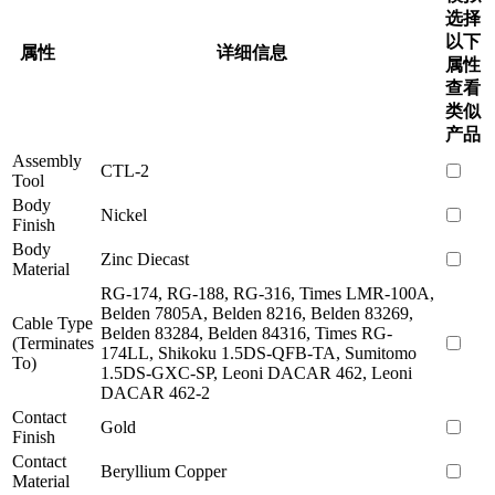
选择
以下
属性
详细信息
属性
查看
类似
产品
Assembly
CTL-2
Tool
Body
Nickel
Finish
Body
Zinc Diecast
Material
RG-174, RG-188, RG-316, Times LMR-100A,
Belden 7805A, Belden 8216, Belden 83269,
Cable Type
Belden 83284, Belden 84316, Times RG-
(Terminates
174LL, Shikoku 1.5DS-QFB-TA, Sumitomo
To)
1.5DS-GXC-SP, Leoni DACAR 462, Leoni
DACAR 462-2
Contact
Gold
Finish
Contact
Beryllium Copper
Material