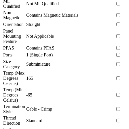
Mil
Not Mil Qualified
Qualified
Non
Contains Magnetic Materials
Magnetic
Orientation
Straight
Panel
Mounting
Not Applicable
Feature
PFAS
Contains PFAS
Ports
1 (Single Port)
Size
Subminiature
Category
Temp (Max
Degrees
165
Celsius)
Temp (Min
Degrees
-65
Celsius)
Termination
Cable - Crimp
Style
Thread
Standard
Direction