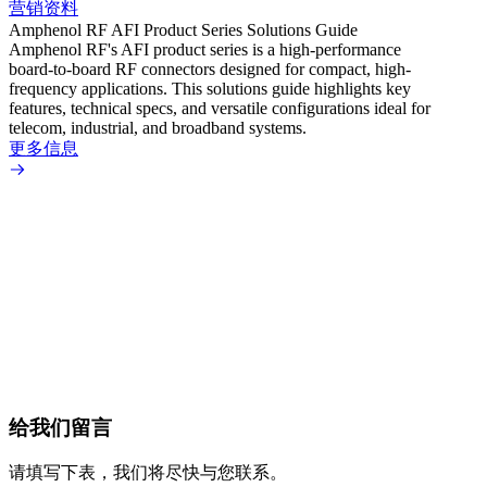
营销资料
营销
Amphenol RF AFI Product Series Solutions Guide
Amphe
Amphenol RF's AFI product series is a high-performance
The A
board-to-board RF connectors designed for compact, high-
board-
frequency applications. This solutions guide highlights key
applic
features, technical specs, and versatile configurations ideal for
transm
telecom, industrial, and broadband systems.
design
tolera
更多信息
automo
signal
up to 
更多
给我们留言
请填写下表，我们将尽快与您联系。