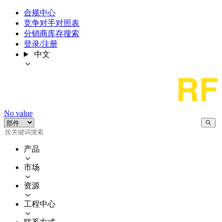
合规中心
竞争对手对照表
分销商库存搜索
登录/注册
中文
No value
产品
市场
资源
工程中心