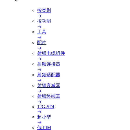
按类别
按功能
工具
配件
射频电缆组件
射频连接器
射频适配器
射频衰减器
射频终端器
12G-SDI
超小型
低 PIM