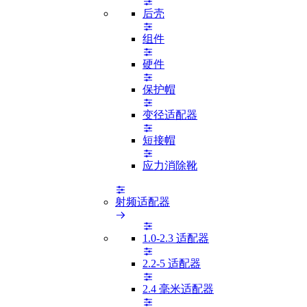
后壳
组件
硬件
保护帽
变径适配器
短接帽
应力消除靴
射频适配器
1.0-2.3 适配器
2.2-5 适配器
2.4 毫米适配器