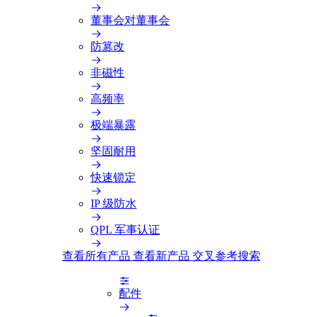
董事会对董事会
防篡改
非磁性
高频率
极端暴露
坚固耐用
快速锁定
IP 级防水
QPL 军事认证
查看所有产品
查看新产品
交叉参考搜索
配件