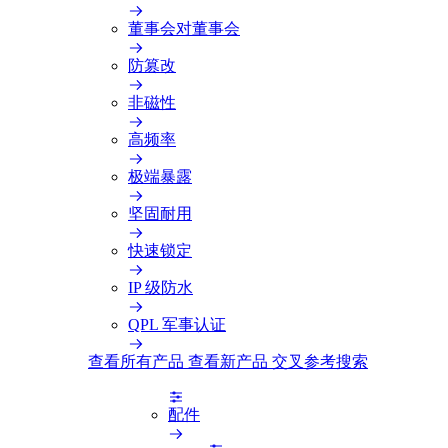
董事会对董事会
防篡改
非磁性
高频率
极端暴露
坚固耐用
快速锁定
IP 级防水
QPL 军事认证
查看所有产品
查看新产品
交叉参考搜索
配件