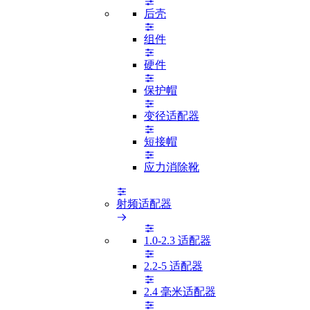
后壳
组件
硬件
保护帽
变径适配器
短接帽
应力消除靴
射频适配器
1.0-2.3 适配器
2.2-5 适配器
2.4 毫米适配器