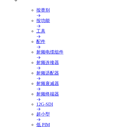
按类别
按功能
工具
配件
射频电缆组件
射频连接器
射频适配器
射频衰减器
射频终端器
12G-SDI
超小型
低 PIM