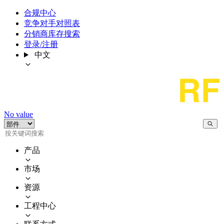
合规中心
竞争对手对照表
分销商库存搜索
登录/注册
中文
No value
产品
市场
资源
工程中心