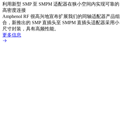
利用新型 SMP 至 SMPM 适配器在狭小空间内实现可靠的
防扭
高密度连接
Amp
Amphenol RF 很高兴地宣布扩展我们的同轴适配器产品组
品系
合，新推出的 SMP 直插头至 SMPM 直插头适配器采用小
更多
尺寸封装，具有高频性能。
更多信息