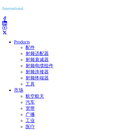
International
(203) 743-9272
Products
配件
射频适配器
射频衰减器
射频电缆组件
射频连接器
射频终端器
工具
市场
航空航天
汽车
宽带
广播
工业
医疗