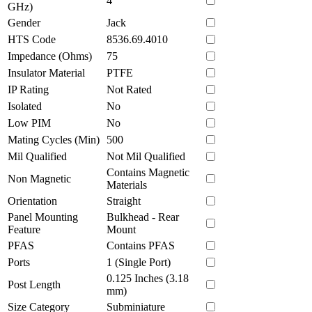
4
GHz)
Gender
Jack
HTS Code
8536.69.4010
Impedance (Ohms)
75
Insulator Material
PTFE
IP Rating
Not Rated
Isolated
No
Low PIM
No
Mating Cycles (Min)
500
Mil Qualified
Not Mil Qualified
Contains Magnetic
Non Magnetic
Materials
Orientation
Straight
Panel Mounting
Bulkhead - Rear
Feature
Mount
PFAS
Contains PFAS
Ports
1 (Single Port)
0.125 Inches (3.18
Post Length
mm)
Size Category
Subminiature