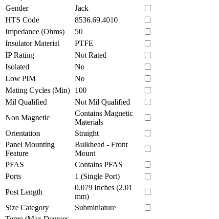
Gender
Jack
HTS Code
8536.69.4010
Impedance (Ohms)
50
Insulator Material
PTFE
IP Rating
Not Rated
Isolated
No
Low PIM
No
Mating Cycles (Min)
100
Mil Qualified
Not Mil Qualified
Contains Magnetic
Non Magnetic
Materials
Orientation
Straight
Panel Mounting
Bulkhead - Front
Feature
Mount
PFAS
Contains PFAS
Ports
1 (Single Port)
0.079 Inches (2.01
Post Length
mm)
Size Category
Subminiature
Temp (Max Degrees