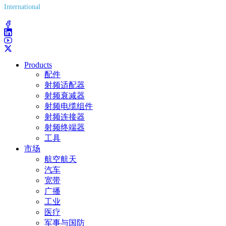
International
(203) 743-9272
Products
配件
射频适配器
射频衰减器
射频电缆组件
射频连接器
射频终端器
工具
市场
航空航天
汽车
宽带
广播
工业
医疗
军事与国防