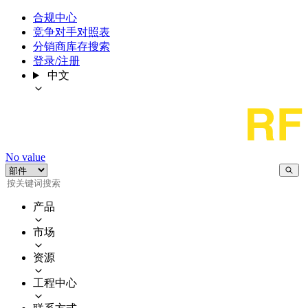
合规中心
竞争对手对照表
分销商库存搜索
登录/注册
中文
No value
产品
市场
资源
工程中心