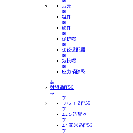
后壳
组件
硬件
保护帽
变径适配器
短接帽
应力消除靴
射频适配器
1.0-2.3 适配器
2.2-5 适配器
2.4 毫米适配器