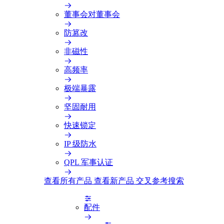
董事会对董事会
防篡改
非磁性
高频率
极端暴露
坚固耐用
快速锁定
IP 级防水
QPL 军事认证
查看所有产品
查看新产品
交叉参考搜索
配件