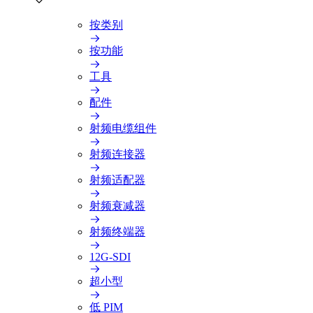
按类别
按功能
工具
配件
射频电缆组件
射频连接器
射频适配器
射频衰减器
射频终端器
12G-SDI
超小型
低 PIM