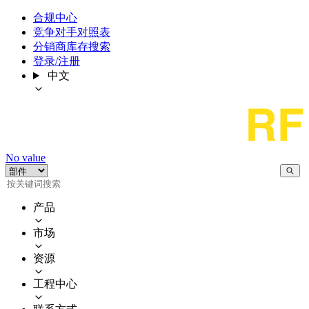
合规中心
竞争对手对照表
分销商库存搜索
登录/注册
中文
No value
产品
市场
资源
工程中心