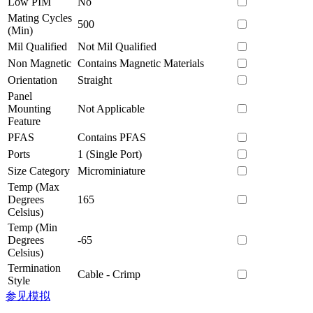
Low PIM
No
Mating Cycles
500
(Min)
Mil Qualified
Not Mil Qualified
Non Magnetic
Contains Magnetic Materials
Orientation
Straight
Panel
Mounting
Not Applicable
Feature
PFAS
Contains PFAS
Ports
1 (Single Port)
Size Category
Microminiature
Temp (Max
Degrees
165
Celsius)
Temp (Min
Degrees
-65
Celsius)
Termination
Cable - Crimp
Style
参见模拟