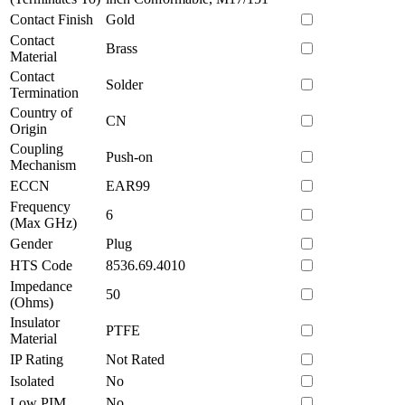
Contact Finish
Gold
Contact
Brass
Material
Contact
Solder
Termination
Country of
CN
Origin
Coupling
Push-on
Mechanism
ECCN
EAR99
Frequency
6
(Max GHz)
Gender
Plug
HTS Code
8536.69.4010
Impedance
50
(Ohms)
Insulator
PTFE
Material
IP Rating
Not Rated
Isolated
No
Low PIM
No