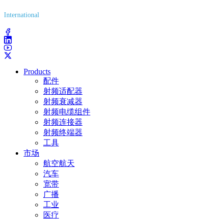
International
(203) 743-9272
Products
配件
射频适配器
射频衰减器
射频电缆组件
射频连接器
射频终端器
工具
市场
航空航天
汽车
宽带
广播
工业
医疗