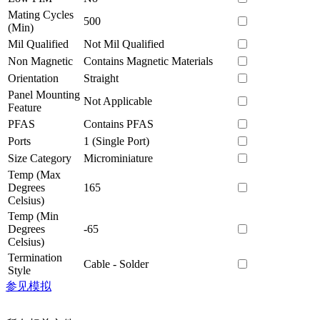
Mating Cycles
500
(Min)
Mil Qualified
Not Mil Qualified
Non Magnetic
Contains Magnetic Materials
Orientation
Straight
Panel Mounting
Not Applicable
Feature
PFAS
Contains PFAS
Ports
1 (Single Port)
Size Category
Microminiature
Temp (Max
Degrees
165
Celsius)
Temp (Min
Degrees
-65
Celsius)
Termination
Cable - Solder
Style
参见模拟