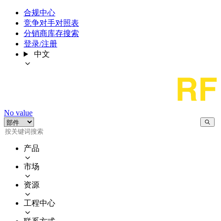
合规中心
竞争对手对照表
分销商库存搜索
登录/注册
中文
No value
产品
市场
资源
工程中心