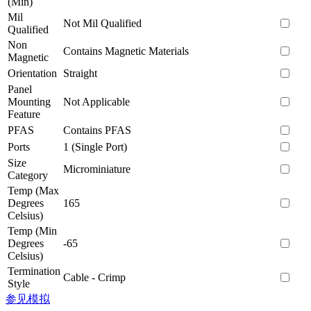
(Min)
Mil
Not Mil Qualified
Qualified
Non
Contains Magnetic Materials
Magnetic
Orientation
Straight
Panel
Mounting
Not Applicable
Feature
PFAS
Contains PFAS
Ports
1 (Single Port)
Size
Microminiature
Category
Temp (Max
Degrees
165
Celsius)
Temp (Min
Degrees
-65
Celsius)
Termination
Cable - Crimp
Style
参见模拟