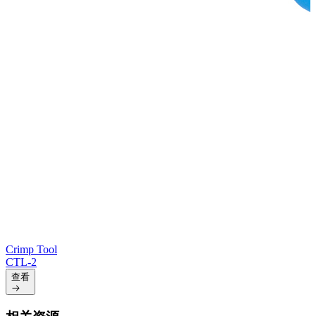
Crimp Tool
CTL-2
查看