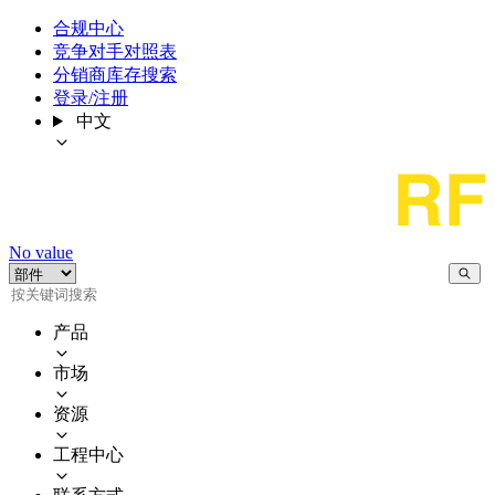
合规中心
竞争对手对照表
分销商库存搜索
登录/注册
中文
No value
产品
市场
资源
工程中心