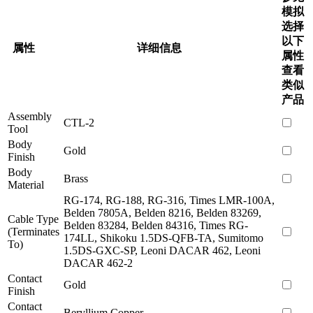
模拟
选择
以下
属性
详细信息
属性
查看
类似
产品
Assembly
CTL-2
Tool
Body
Gold
Finish
Body
Brass
Material
RG-174, RG-188, RG-316, Times LMR-100A,
Belden 7805A, Belden 8216, Belden 83269,
Cable Type
Belden 83284, Belden 84316, Times RG-
(Terminates
174LL, Shikoku 1.5DS-QFB-TA, Sumitomo
To)
1.5DS-GXC-SP, Leoni DACAR 462, Leoni
DACAR 462-2
Contact
Gold
Finish
Contact
Beryllium Copper