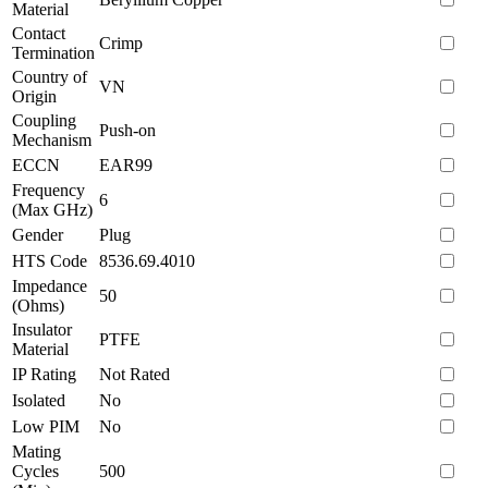
Material
Contact
Crimp
Termination
Country of
VN
Origin
Coupling
Push-on
Mechanism
ECCN
EAR99
Frequency
6
(Max GHz)
Gender
Plug
HTS Code
8536.69.4010
Impedance
50
(Ohms)
Insulator
PTFE
Material
IP Rating
Not Rated
Isolated
No
Low PIM
No
Mating
Cycles
500