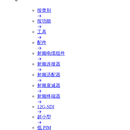
按类别
按功能
工具
配件
射频电缆组件
射频连接器
射频适配器
射频衰减器
射频终端器
12G-SDI
超小型
低 PIM