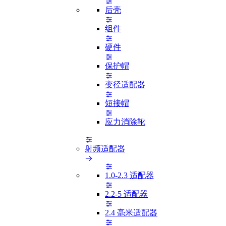
后壳
组件
硬件
保护帽
变径适配器
短接帽
应力消除靴
射频适配器
1.0-2.3 适配器
2.2-5 适配器
2.4 毫米适配器