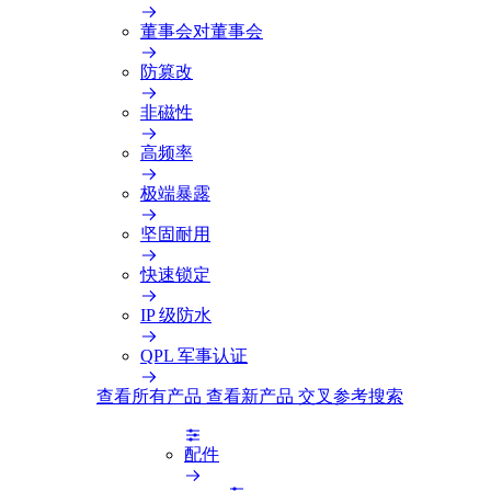
董事会对董事会
防篡改
非磁性
高频率
极端暴露
坚固耐用
快速锁定
IP 级防水
QPL 军事认证
查看所有产品
查看新产品
交叉参考搜索
配件