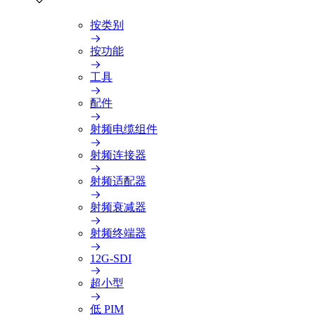
按类别
按功能
工具
配件
射频电缆组件
射频连接器
射频适配器
射频衰减器
射频终端器
12G-SDI
超小型
低 PIM