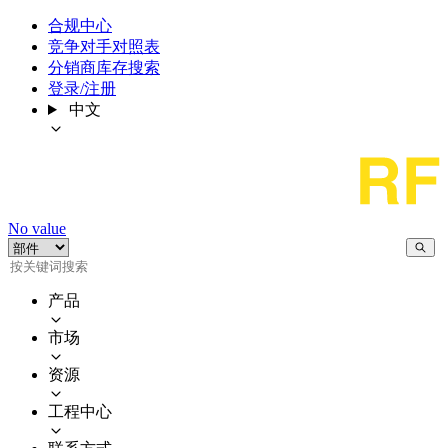
合规中心
竞争对手对照表
分销商库存搜索
登录/注册
中文
No value
产品
市场
资源
工程中心