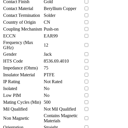
Contact Finish
Gold
Contact Material
Beryllium Copper
Contact Termination
Solder
Country of Origin
CN
Coupling Mechanism
Push-on
ECCN
EAR99
Frequency (Max
12
GHz)
Gender
Jack
HTS Code
8536.69.4010
Impedance (Ohms)
75
Insulator Material
PTFE
IP Rating
Not Rated
Isolated
No
Low PIM
No
Mating Cycles (Min)
500
Mil Qualified
Not Mil Qualified
Contains Magnetic
Non Magnetic
Materials
Orientation
Straight