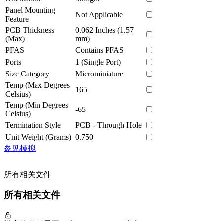
Panel Mounting
Not Applicable
Feature
PCB Thickness
0.062 Inches (1.57
(Max)
mm)
PFAS
Contains PFAS
Ports
1 (Single Port)
Size Category
Microminiature
Temp (Max Degrees
165
Celsius)
Temp (Min Degrees
-65
Celsius)
Termination Style
PCB - Through Hole
Unit Weight (Grams)
0.750
参见模拟
所有相关文件
所有相关文件