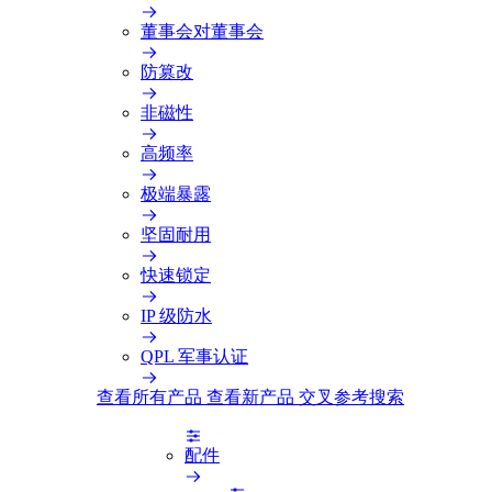
董事会对董事会
防篡改
非磁性
高频率
极端暴露
坚固耐用
快速锁定
IP 级防水
QPL 军事认证
查看所有产品
查看新产品
交叉参考搜索
配件