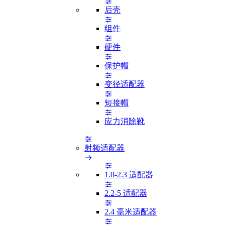
后壳
组件
硬件
保护帽
变径适配器
短接帽
应力消除靴
射频适配器
1.0-2.3 适配器
2.2-5 适配器
2.4 毫米适配器