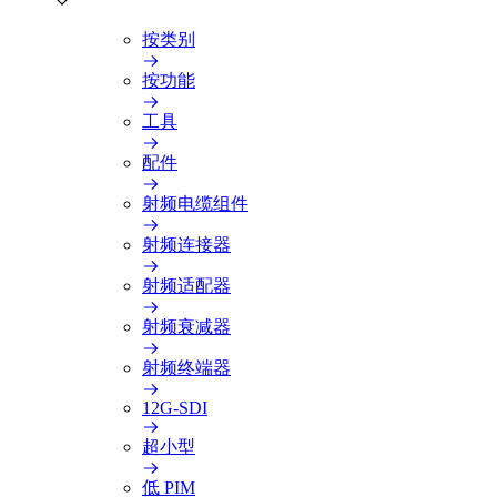
按类别
按功能
工具
配件
射频电缆组件
射频连接器
射频适配器
射频衰减器
射频终端器
12G-SDI
超小型
低 PIM