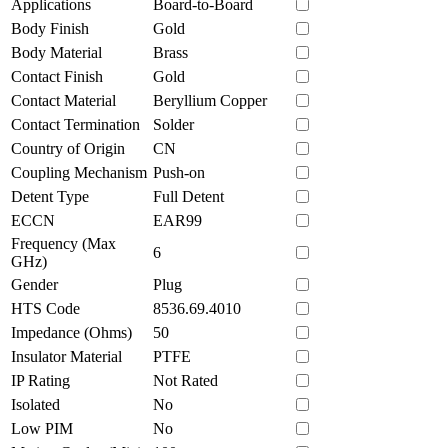
Applications
Board-to-Board
Body Finish
Gold
Body Material
Brass
Contact Finish
Gold
Contact Material
Beryllium Copper
Contact Termination
Solder
Country of Origin
CN
Coupling Mechanism
Push-on
Detent Type
Full Detent
ECCN
EAR99
Frequency (Max
6
GHz)
Gender
Plug
HTS Code
8536.69.4010
Impedance (Ohms)
50
Insulator Material
PTFE
IP Rating
Not Rated
Isolated
No
Low PIM
No