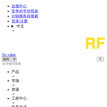
合规中心
竞争对手对照表
分销商库存搜索
登录/注册
中文
No value
产品
市场
资源
工程中心