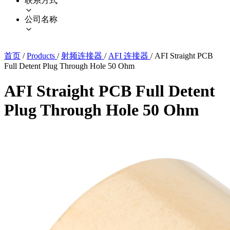
联系方式
公司名称
首页
/
Products
/
射频连接器
/
AFI 连接器
/
AFI Straight PCB
Full Detent Plug Through Hole 50 Ohm
AFI Straight PCB Full Detent
Plug Through Hole 50 Ohm