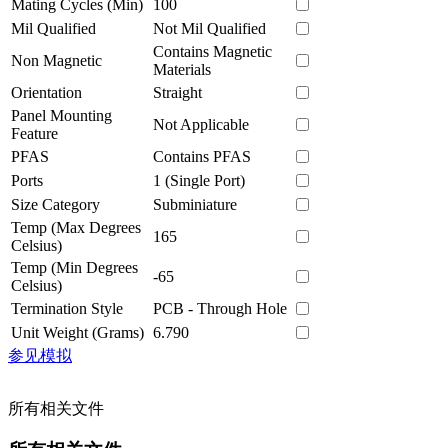
Mating Cycles (Min)
100
Mil Qualified
Not Mil Qualified
Contains Magnetic
Non Magnetic
Materials
Orientation
Straight
Panel Mounting
Not Applicable
Feature
PFAS
Contains PFAS
Ports
1 (Single Port)
Size Category
Subminiature
Temp (Max Degrees
165
Celsius)
Temp (Min Degrees
-65
Celsius)
Termination Style
PCB - Through Hole
Unit Weight (Grams)
6.790
参见模拟
所有相关文件