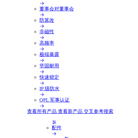
董事会对董事会
防篡改
非磁性
高频率
极端暴露
坚固耐用
快速锁定
IP 级防水
QPL 军事认证
查看所有产品
查看新产品
交叉参考搜索
配件