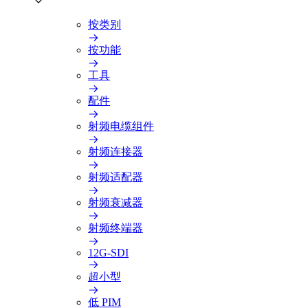
按类别
按功能
工具
配件
射频电缆组件
射频连接器
射频适配器
射频衰减器
射频终端器
12G-SDI
超小型
低 PIM