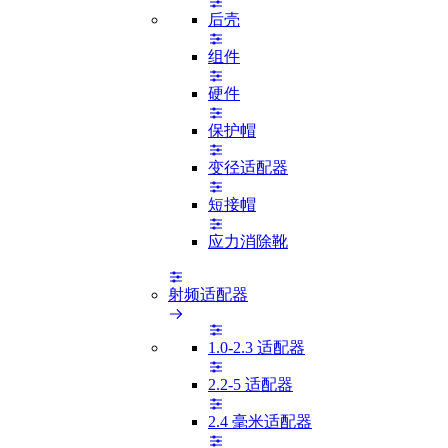
后壳
组件
硬件
保护帽
变径适配器
短接帽
应力消除靴
射频适配器
1.0-2.3 适配器
2.2-5 适配器
2.4 毫米适配器