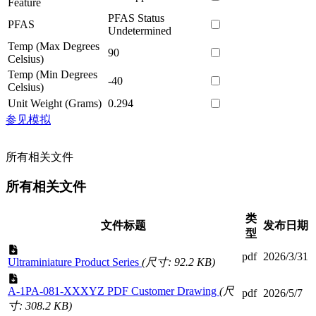
Feature
PFAS Status
PFAS
Undetermined
Temp (Max Degrees
90
Celsius)
Temp (Min Degrees
-40
Celsius)
Unit Weight (Grams)
0.294
参见模拟
所有相关文件
所有相关文件
类
文件标题
发布日期
型
pdf
2026/3/31
Ultraminiature Product Series
(尺寸: 92.2 KB)
A-1PA-081-XXXYZ PDF Customer Drawing
(尺
pdf
2026/5/7
寸: 308.2 KB)