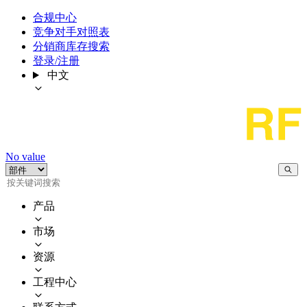
合规中心
竞争对手对照表
分销商库存搜索
登录/注册
中文
No value
产品
市场
资源
工程中心