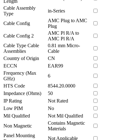
Length
Cable Assembly
in-Series
Type
AMC Plug to AMC
Cable Config
Plug
AMC Pl R/A to
Cable Config 2
AMC Pl R/A
Cable Type Cable
0.81 mm Micro-
Assemblies
Cable
Country of Origin
CN
ECCN
EAR99
Frequency (Max
6
GHz)
HTS Code
8544.20.0000
Impedance (Ohms)
50
IP Rating
Not Rated
Low PIM
No
Mil Qualified
Not Mil Qualified
Contains Magnetic
Non Magnetic
Materials
Panel Mounting
Not Applicable