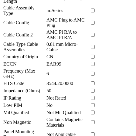
Length
Cable Assembly
in-Series
Type
AMC Plug to AMC
Cable Config
Plug
AMC Pl R/A to
Cable Config 2
AMC Pl R/A
Cable Type Cable
0.81 mm Micro-
Assemblies
Cable
Country of Origin
CN
ECCN
EAR99
Frequency (Max
6
GHz)
HTS Code
8544.20.0000
Impedance (Ohms)
50
IP Rating
Not Rated
Low PIM
No
Mil Qualified
Not Mil Qualified
Contains Magnetic
Non Magnetic
Materials
Panel Mounting
Not Applicable