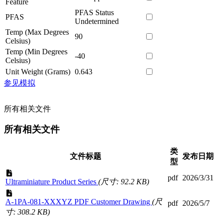
Feature
PFAS Status
PFAS
Undetermined
Temp (Max Degrees
90
Celsius)
Temp (Min Degrees
-40
Celsius)
Unit Weight (Grams)
0.643
参见模拟
所有相关文件
所有相关文件
类
文件标题
发布日期
型
pdf
2026/3/31
Ultraminiature Product Series
(尺寸: 92.2 KB)
A-1PA-081-XXXYZ PDF Customer Drawing
(尺
pdf
2026/5/7
寸: 308.2 KB)