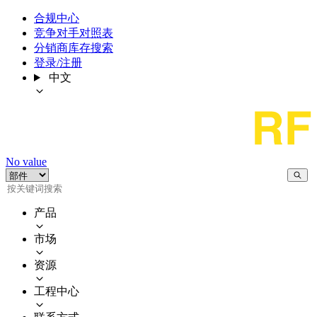
合规中心
竞争对手对照表
分销商库存搜索
登录/注册
中文
No value
产品
市场
资源
工程中心