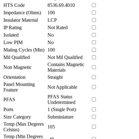
HTS Code
8536.69.4010
Impedance (Ohms)
100
Insulator Material
LCP
IP Rating
Not Rated
Isolated
No
Low PIM
No
Mating Cycles (Min)
100
Mil Qualified
Not Mil Qualified
Contains Magnetic
Non Magnetic
Materials
Orientation
Straight
Panel Mounting
Not Applicable
Feature
PFAS Status
PFAS
Undetermined
Ports
1 (Single Port)
Size Category
Subminiature
Temp (Max Degrees
105
Celsius)
Temp (Min Degrees