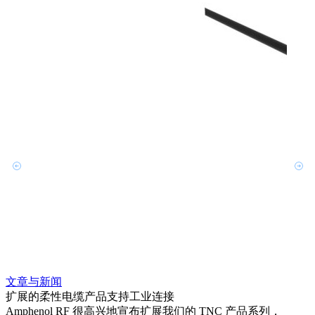
文章与新闻
文章
扩展的柔性电缆产品支持工业连接
采用 
Amphenol RF 很高兴地宣布扩展我们的 TNC 产品系列，
Amp