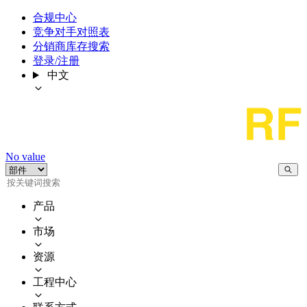
合规中心
竞争对手对照表
分销商库存搜索
登录/注册
中文
No value
产品
市场
资源
工程中心