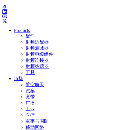
(203) 743-9272
Products
配件
射频适配器
射频衰减器
射频电缆组件
射频连接器
射频终端器
工具
市场
航空航天
汽车
宽带
广播
工业
医疗
军事与国防
移动网络