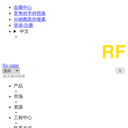
合规中心
竞争对手对照表
分销商库存搜索
登录/注册
中文
No value
产品
市场
资源
工程中心