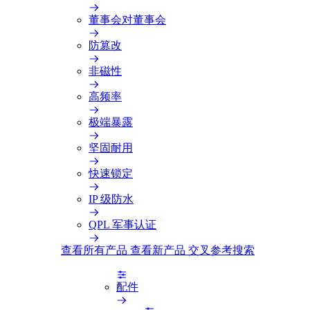
董事会对董事会
防篡改
非磁性
高频率
极端暴露
坚固耐用
快速锁定
IP 级防水
QPL 军事认证
查看所有产品
查看新产品
交叉参考搜索
配件