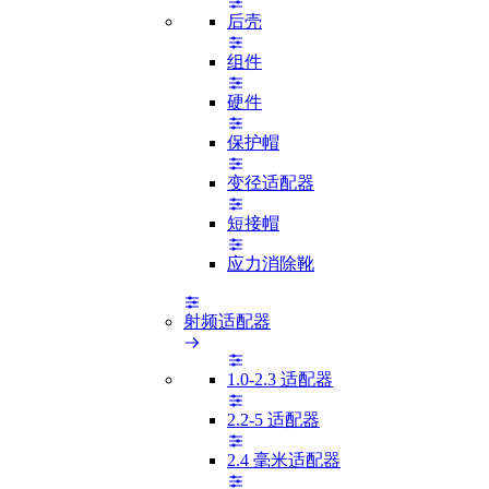
后壳
组件
硬件
保护帽
变径适配器
短接帽
应力消除靴
射频适配器
1.0-2.3 适配器
2.2-5 适配器
2.4 毫米适配器