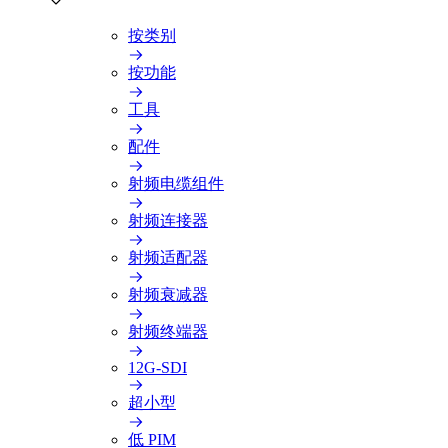
按类别
按功能
工具
配件
射频电缆组件
射频连接器
射频适配器
射频衰减器
射频终端器
12G-SDI
超小型
低 PIM