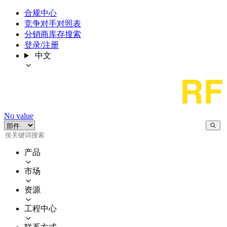
合规中心
竞争对手对照表
分销商库存搜索
登录/注册
中文
No value
产品
市场
资源
工程中心