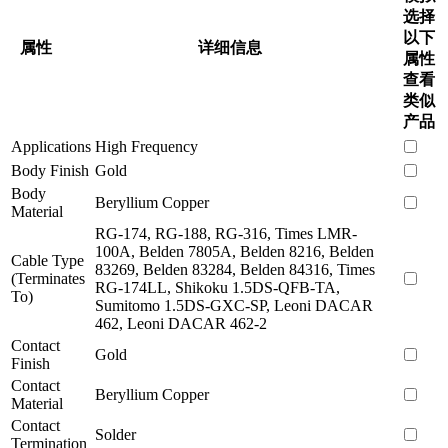
选择
以下
属性
详细信息
属性
查看
类似
产品
Applications
High Frequency
Body Finish
Gold
Body
Beryllium Copper
Material
RG-174, RG-188, RG-316, Times LMR-
100A, Belden 7805A, Belden 8216, Belden
Cable Type
83269, Belden 83284, Belden 84316, Times
(Terminates
RG-174LL, Shikoku 1.5DS-QFB-TA,
To)
Sumitomo 1.5DS-GXC-SP, Leoni DACAR
462, Leoni DACAR 462-2
Contact
Gold
Finish
Contact
Beryllium Copper
Material
Contact
Solder
Termination