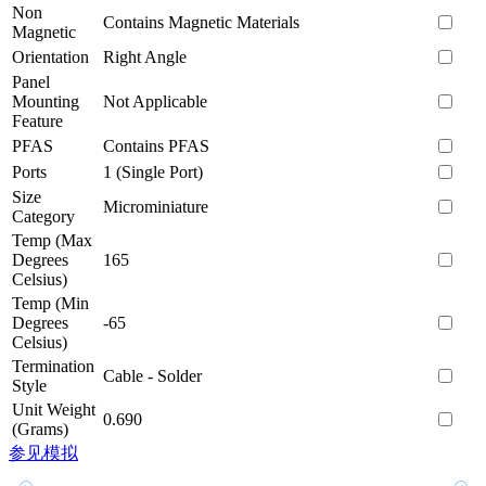
Non
Contains Magnetic Materials
Magnetic
Orientation
Right Angle
Panel
Mounting
Not Applicable
Feature
PFAS
Contains PFAS
Ports
1 (Single Port)
Size
Microminiature
Category
Temp (Max
Degrees
165
Celsius)
Temp (Min
Degrees
-65
Celsius)
Termination
Cable - Solder
Style
Unit Weight
0.690
(Grams)
参见模拟