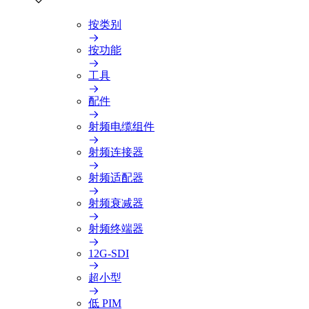
按类别
按功能
工具
配件
射频电缆组件
射频连接器
射频适配器
射频衰减器
射频终端器
12G-SDI
超小型
低 PIM