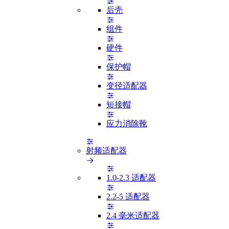
后壳
组件
硬件
保护帽
变径适配器
短接帽
应力消除靴
射频适配器
1.0-2.3 适配器
2.2-5 适配器
2.4 毫米适配器