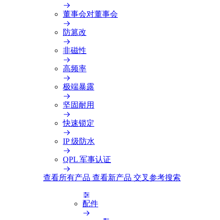
董事会对董事会
防篡改
非磁性
高频率
极端暴露
坚固耐用
快速锁定
IP 级防水
QPL 军事认证
查看所有产品
查看新产品
交叉参考搜索
配件