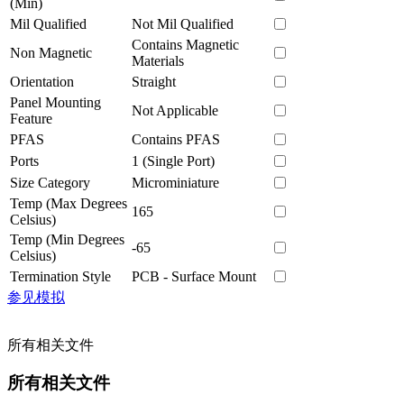
(Min)
Mil Qualified
Not Mil Qualified
Contains Magnetic
Non Magnetic
Materials
Orientation
Straight
Panel Mounting
Not Applicable
Feature
PFAS
Contains PFAS
Ports
1 (Single Port)
Size Category
Microminiature
Temp (Max Degrees
165
Celsius)
Temp (Min Degrees
-65
Celsius)
Termination Style
PCB - Surface Mount
参见模拟
所有相关文件
所有相关文件