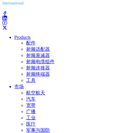
International
(203) 743-9272
Products
配件
射频适配器
射频衰减器
射频电缆组件
射频连接器
射频终端器
工具
市场
航空航天
汽车
宽带
广播
工业
医疗
军事与国防