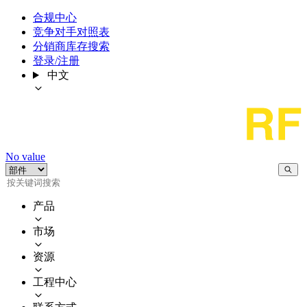
合规中心
竞争对手对照表
分销商库存搜索
登录/注册
中文
No value
产品
市场
资源
工程中心