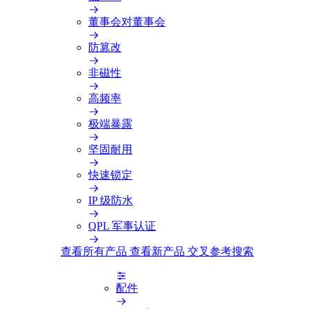
董事会对董事会
防篡改
非磁性
高频率
极端暴露
坚固耐用
快速锁定
IP 级防水
QPL 军事认证
查看所有产品
查看新产品
交叉参考搜索
配件