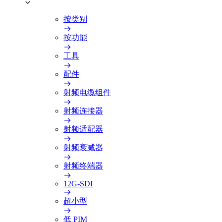
按类别
按功能
工具
配件
射频电缆组件
射频连接器
射频适配器
射频衰减器
射频终端器
12G-SDI
超小型
低 PIM