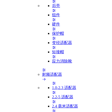
后壳
组件
硬件
保护帽
变径适配器
短接帽
应力消除靴
射频适配器
1.0-2.3 适配器
2.2-5 适配器
2.4 毫米适配器