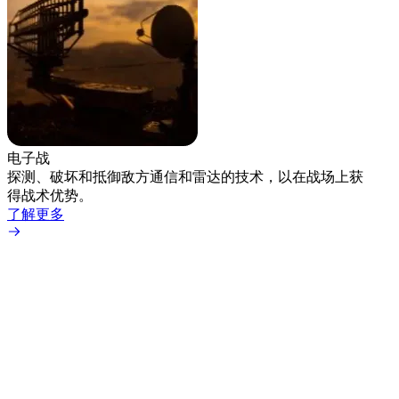
电子战
手持
探测、破坏和抵御敌方通信和雷达的技术，以在战场上获
适用
得战术优势。
持式
了解更多
了解