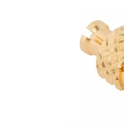
文章
使用
间，
Amp
合，