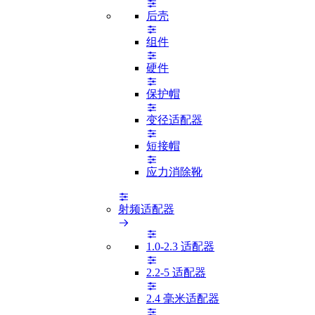
后壳
组件
硬件
保护帽
变径适配器
短接帽
应力消除靴
射频适配器
1.0-2.3 适配器
2.2-5 适配器
2.4 毫米适配器