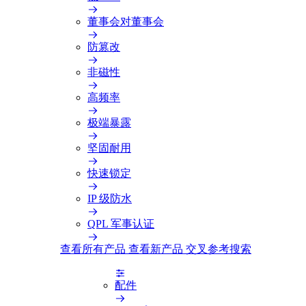
董事会对董事会
防篡改
非磁性
高频率
极端暴露
坚固耐用
快速锁定
IP 级防水
QPL 军事认证
查看所有产品
查看新产品
交叉参考搜索
配件