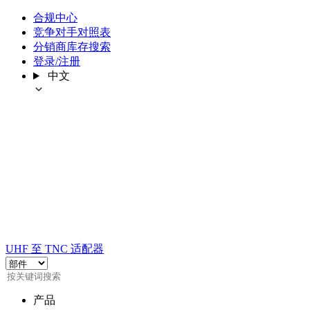
合规中心
竞争对手对照表
分销商库存搜索
登录/注册
中文
UHF 至 TNC 适配器
产品