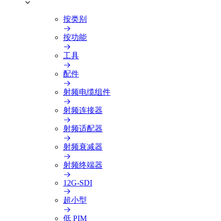
按类别
按功能
工具
配件
射频电缆组件
射频连接器
射频适配器
射频衰减器
射频终端器
12G-SDI
超小型
低 PIM