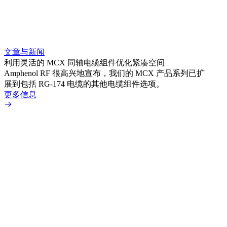
文章与新闻
文章
利用灵活的 MCX 同轴电缆组件优化紧凑空间
扩展
Amphenol RF 很高兴地宣布，我们的 MCX 产品系列已扩
Amp
展到包括 RG-174 电缆的其他电缆组件选项。
为各
更多信息
更多