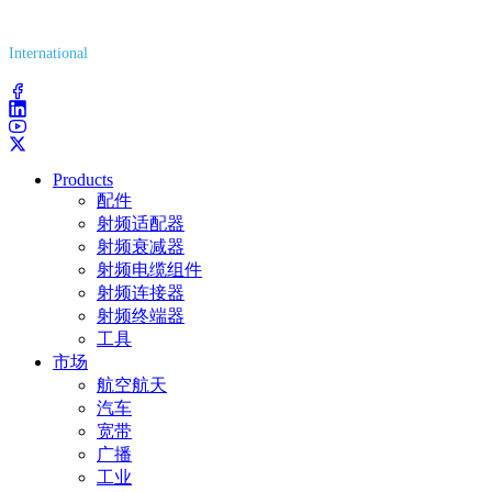
(800) 627-7100
International
(203) 743-9272
Products
配件
射频适配器
射频衰减器
射频电缆组件
射频连接器
射频终端器
工具
市场
航空航天
汽车
宽带
广播
工业