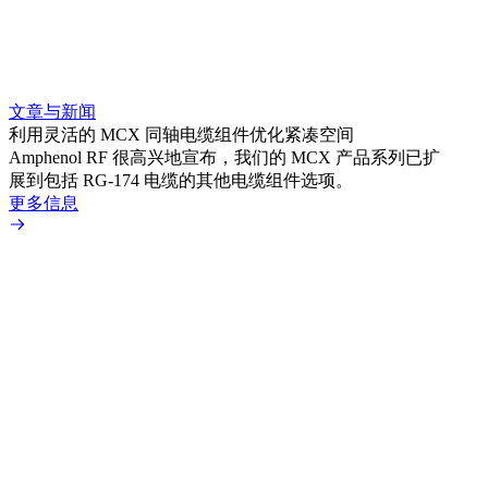
文章与新闻
文章
利用灵活的 MCX 同轴电缆组件优化紧凑空间
扩展
Amphenol RF 很高兴地宣布，我们的 MCX 产品系列已扩
Amp
展到包括 RG-174 电缆的其他电缆组件选项。
为各
更多信息
更多