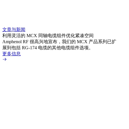
文章与新闻
文章
利用灵活的 MCX 同轴电缆组件优化紧凑空间
扩展
Amphenol RF 很高兴地宣布，我们的 MCX 产品系列已扩
Amp
展到包括 RG-174 电缆的其他电缆组件选项。
为各
更多信息
更多