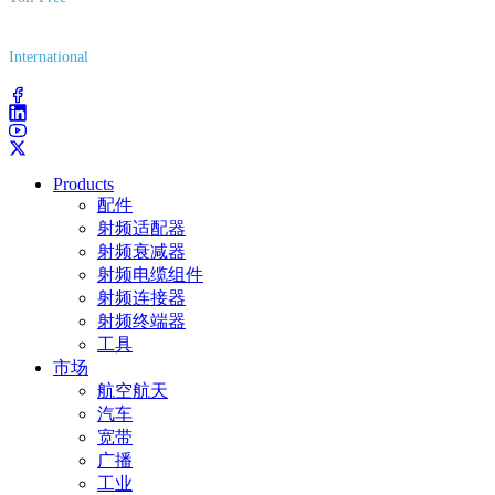
(800) 627-7100
International
(203) 743-9272
Products
配件
射频适配器
射频衰减器
射频电缆组件
射频连接器
射频终端器
工具
市场
航空航天
汽车
宽带
广播
工业