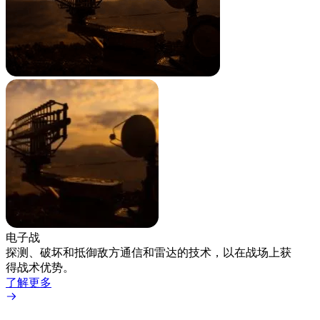
电子战
专用
探测、破坏和抵御敌方通信和雷达的技术，以在战场上获
专用
得战术优势。
共运
了解更多
了解