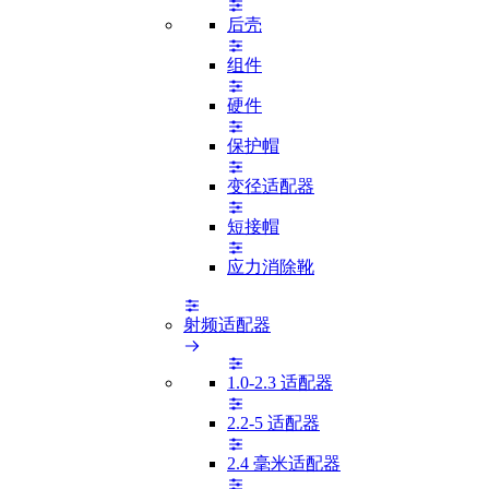
后壳
组件
硬件
保护帽
变径适配器
短接帽
应力消除靴
射频适配器
1.0-2.3 适配器
2.2-5 适配器
2.4 毫米适配器