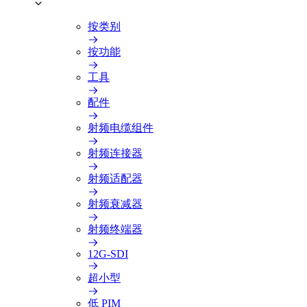
按类别
按功能
工具
配件
射频电缆组件
射频连接器
射频适配器
射频衰减器
射频终端器
12G-SDI
超小型
低 PIM