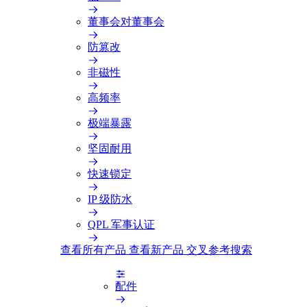
董事会对董事会
防篡改
非磁性
高频率
极端暴露
坚固耐用
快速锁定
IP 级防水
QPL 军事认证
查看所有产品
查看新产品
交叉参考搜索
配件