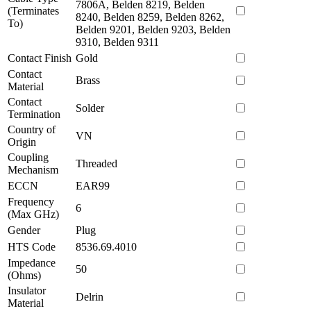
7806A, Belden 8219, Belden
(Terminates
8240, Belden 8259, Belden 8262,
To)
Belden 9201, Belden 9203, Belden
9310, Belden 9311
Contact Finish
Gold
Contact
Brass
Material
Contact
Solder
Termination
Country of
VN
Origin
Coupling
Threaded
Mechanism
ECCN
EAR99
Frequency
6
(Max GHz)
Gender
Plug
HTS Code
8536.69.4010
Impedance
50
(Ohms)
Insulator
Delrin
Material