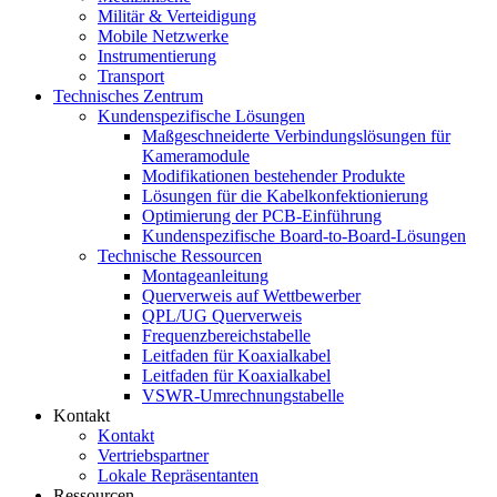
Militär & Verteidigung
Mobile Netzwerke
Instrumentierung
Transport
Technisches Zentrum
Kundenspezifische Lösungen
Maßgeschneiderte Verbindungslösungen für
Kameramodule
Modifikationen bestehender Produkte
Lösungen für die Kabelkonfektionierung
Optimierung der PCB-Einführung
Kundenspezifische Board-to-Board-Lösungen
Technische Ressourcen
Montageanleitung
Querverweis auf Wettbewerber
QPL/UG Querverweis
Frequenzbereichstabelle
Leitfaden für Koaxialkabel
Leitfaden für Koaxialkabel
VSWR-Umrechnungstabelle
Kontakt
Kontakt
Vertriebspartner
Lokale Repräsentanten
Ressourcen