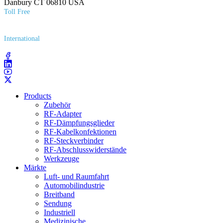
Danbury CT 06810 USA
Toll Free
(800) 627​-7100
International
(203) 743​-9272
Products
Zubehör
RF-Adapter
RF-Dämpfungsglieder
RF-Kabelkonfektionen
RF-Steckverbinder
RF-Abschlusswiderstände
Werkzeuge
Märkte
Luft- und Raumfahrt
Automobilindustrie
Breitband
Sendung
Industriell
Medizinische