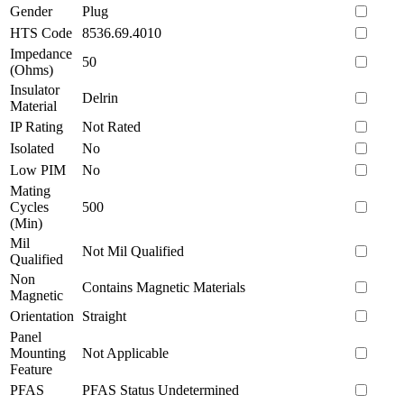
Gender
Plug
HTS Code
8536.69.4010
Impedance
50
(Ohms)
Insulator
Delrin
Material
IP Rating
Not Rated
Isolated
No
Low PIM
No
Mating
Cycles
500
(Min)
Mil
Not Mil Qualified
Qualified
Non
Contains Magnetic Materials
Magnetic
Orientation
Straight
Panel
Mounting
Not Applicable
Feature
PFAS
PFAS Status Undetermined