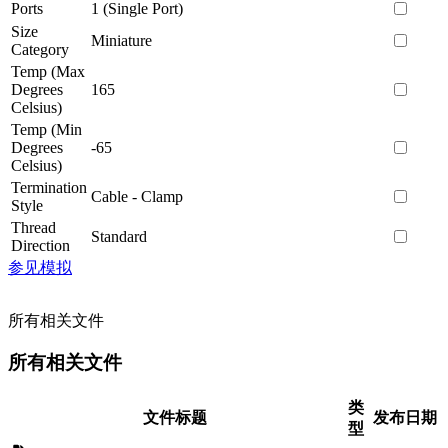
Ports
1 (Single Port)
Size
Miniature
Category
Temp (Max
Degrees
165
Celsius)
Temp (Min
Degrees
-65
Celsius)
Termination
Cable - Clamp
Style
Thread
Standard
Direction
参见模拟
所有相关文件
所有相关文件
类
文件标题
发布日期
型