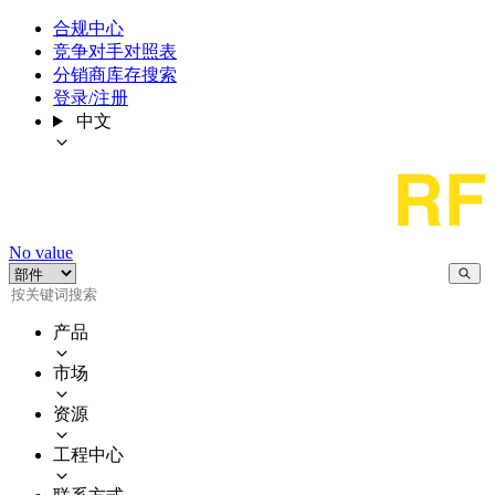
合规中心
竞争对手对照表
分销商库存搜索
登录/注册
中文
No value
产品
市场
资源
工程中心