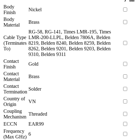
Body
Nickel
Finish
Body
Brass
Material
RG-58, RG-141, Times LMR-195, Times
Cable Type
LMR-200-LLPL, Belden 7806A, Belden
(Terminates
8219, Belden 8240, Belden 8259, Belden
To)
8262, Belden 9201, Belden 9203, Belden
9310, Belden 9311
Contact
Gold
Finish
Contact
Brass
Material
Contact
Solder
Termination
Country of
VN
Origin
Coupling
Threaded
Mechanism
ECCN
EAR99
Frequency
6
(Max GHz)