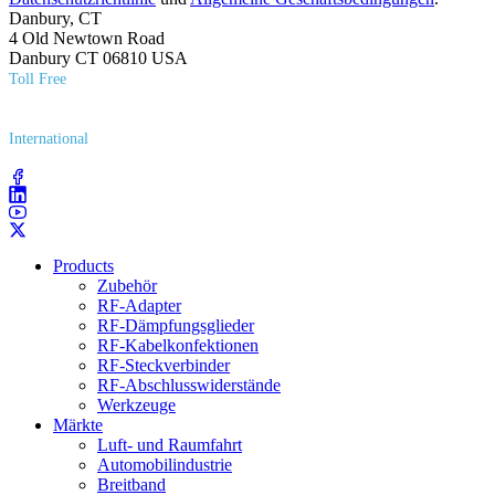
Danbury, CT
4 Old Newtown Road
Danbury CT 06810 USA
Toll Free
(800) 627​-7100
International
(203) 743​-9272
Products
Zubehör
RF-Adapter
RF-Dämpfungsglieder
RF-Kabelkonfektionen
RF-Steckverbinder
RF-Abschlusswiderstände
Werkzeuge
Märkte
Luft- und Raumfahrt
Automobilindustrie
Breitband