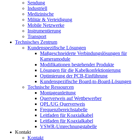
Sendung
Industriell
Medizinische
Militär & Verteidigung
Mobile Netzwerke
Instrumentierung
Transport
Technisches Zentrum
Kundenspezifische Lösungen
Maßgeschneiderte Verbindungslösungen für
Kameramodule
Modifikationen bestehender Produkte
Lösungen für die Kabelkonfektionierung
Optimierung der PCB-Einführung
Kundenspezifische Board-to-Board-Lösungen
Technische Ressourcen
Montageanleitung
Querverweis auf Wettbewerber
QPL/UG Querverweis
Frequenzbereichstabelle
Leitfaden für Koaxialkabel
Leitfaden für Koaxialkabel
VSWR-Umrechnungstabelle
Kontakt
Kontakt