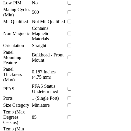
Low PIM
No
Mating Cycles
500
(Min)
Mil Qualified
Not Mil Qualified
Contains
Non Magnetic
Magnetic
Materials
Orientation
Straight
Panel
Bulkhead - Front
Mounting
Mount
Feature
Panel
0.187 Inches
Thickness
(4.75 mm)
(Max)
PFAS Status
PFAS
Undetermined
Ports
1 (Single Port)
Size Category
Miniature
Temp (Max
Degrees
85
Celsius)
Temp (Min