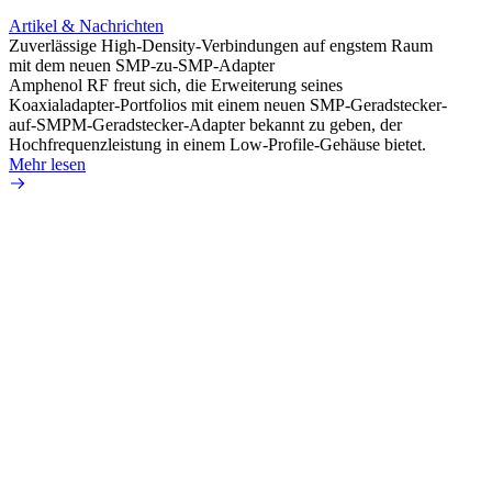
Artikel & Nachrichten
Artik
Zuverlässige High-Density-Verbindungen auf engstem Raum
Anti-
mit dem neuen SMP-zu-SMP-Adapter
Instal
Amphenol RF freut sich, die Erweiterung seines
Amphen
Koaxialadapter-Portfolios mit einem neuen SMP-Geradstecker-
SMA-P
auf-SMPM-Geradstecker-Adapter bekannt zu geben, der
Lötste
Hochfrequenzleistung in einem Low-Profile-Gehäuse bietet.
Mehr 
Mehr lesen